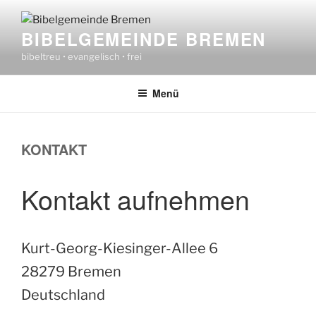
Zum
Inhalt
BIBELGEMEINDE BREMEN
springen
bibeltreu • evangelisch • frei
Menü
KONTAKT
Kontakt aufnehmen
Kurt-Georg-Kiesinger-Allee 6
28279 Bremen
Deutschland