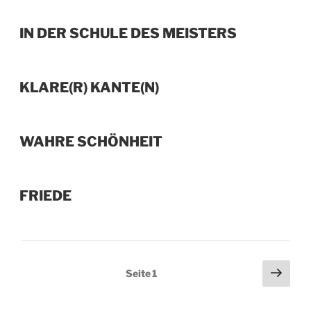
IN DER SCHULE DES MEISTERS
KLARE(R) KANTE(N)
WAHRE SCHÖNHEIT
FRIEDE
SEITENNUMMERIERUNG
Näch
Seite
1
Seit
DER
BEITRÄGE