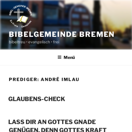
Zum
Inhalt
springen
BIBELGEMEINDE BREMEN
bibeltreu • evangelisch • frei
Menü
PREDIGER:
ANDRÉ IMLAU
GLAUBENS-CHECK
LASS DIR AN GOTTES GNADE
GENÜGEN, DENN GOTTES KRAFT