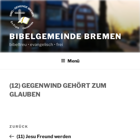
Zum
Inhalt
springen
BIBELGEMEINDE BREMEN
bibeltreu • evangelisch • frei
Menü
(12) GEGENWIND GEHÖRT ZUM
GLAUBEN
BEITRAGSNAVIGATION
Vorheriger
ZURÜCK
Beitrag
(11) Jesu Freund werden