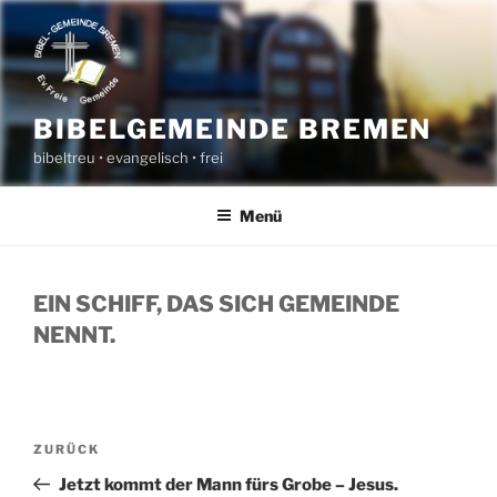
Zum
Inhalt
springen
BIBELGEMEINDE BREMEN
bibeltreu • evangelisch • frei
Menü
EIN SCHIFF, DAS SICH GEMEINDE
NENNT.
BEITRAGSNAVIGATION
Vorheriger
ZURÜCK
Beitrag
Jetzt kommt der Mann fürs Grobe – Jesus.