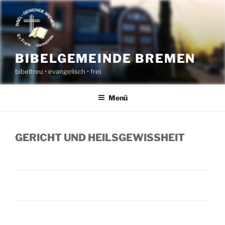
Zum
Inhalt
springen
BIBELGEMEINDE BREMEN
bibeltreu • evangelisch • frei
Menü
GERICHT UND HEILSGEWISSHEIT