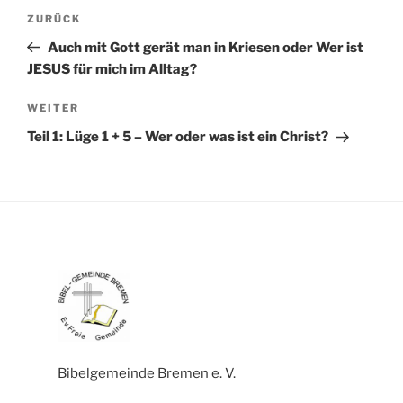
BEITRAGSNAVIGATION
Vorheriger
ZURÜCK
Beitrag
Auch mit Gott gerät man in Kriesen oder Wer ist
JESUS für mich im Alltag?
Nächster
WEITER
Beitrag
Teil 1: Lüge 1 + 5 – Wer oder was ist ein Christ?
Bibelgemeinde Bremen e. V.