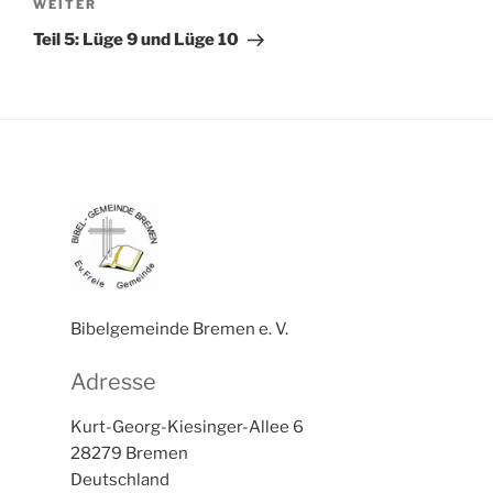
Nächster
WEITER
Beitrag
Teil 5: Lüge 9 und Lüge 10
Bibelgemeinde Bremen e. V.
Adresse
Kurt-Georg-Kiesinger-Allee 6
28279 Bremen
Deutschland