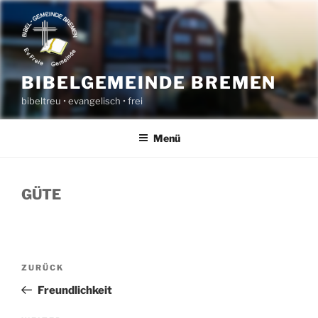
Zum
Inhalt
springen
BIBELGEMEINDE BREMEN
bibeltreu • evangelisch • frei
Menü
GÜTE
BEITRAGSNAVIGATION
Vorheriger
ZURÜCK
Beitrag
Freundlichkeit