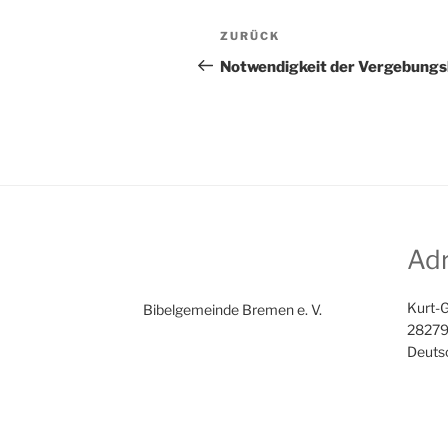
BEITRAGSNAVIG
Vorheriger
ZURÜCK
Beitrag
Notwendigkeit der Vergebungs
Ad
Kurt-G
Bibelgemeinde Bremen e. V.
28279
Deuts