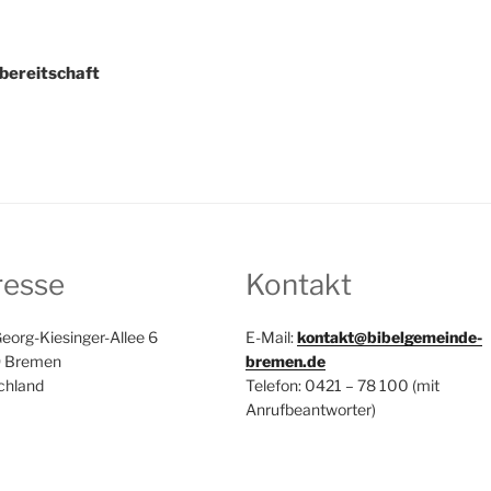
ATION
bereitschaft
resse
Kontakt
eorg-Kiesinger-Allee 6
E-Mail:
kontakt@bibelgemeinde-
 Bremen
bremen.de
chland
Telefon: 0421 – 78 100 (mit
Anrufbeantworter)