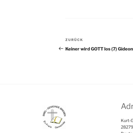
BEITRAGSNAVIG
Vorheriger
ZURÜCK
Beitrag
Keiner wird GOTT los (7) Gideon
Ad
Kurt-G
28279