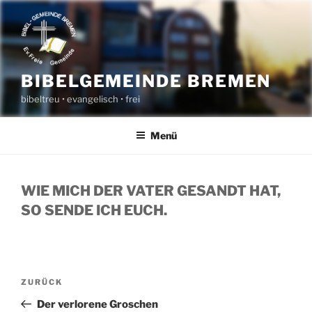
Zum
Inhalt
springen
BIBELGEMEINDE BREMEN
bibeltreu • evangelisch • frei
Menü
WIE MICH DER VATER GESANDT HAT,
SO SENDE ICH EUCH.
BEITRAGSNAVIGATION
Vorheriger
ZURÜCK
Beitrag
Der verlorene Groschen