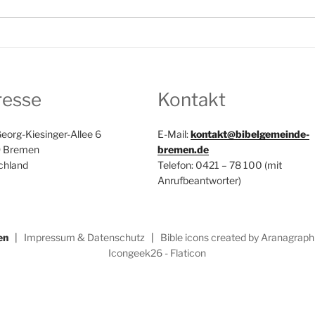
resse
Kontakt
eorg-Kiesinger-Allee 6
E-Mail:
kontakt@bibelgemeinde-
 Bremen
bremen.de
chland
Telefon: 0421 – 78 100 (mit
Anrufbeantworter)
en
|
Impressum & Datenschutz
|
Bible icons created by Aranagraphi
Icongeek26 - Flaticon