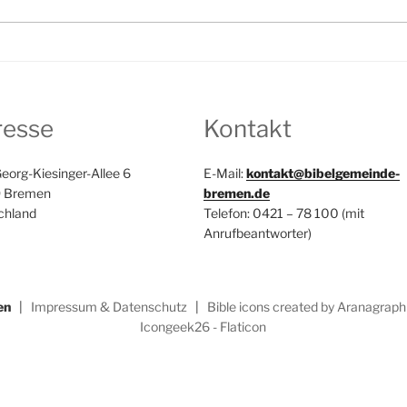
resse
Kontakt
eorg-Kiesinger-Allee 6
E-Mail:
kontakt@bibelgemeinde-
 Bremen
bremen.de
chland
Telefon: 0421 – 78 100 (mit
Anrufbeantworter)
en
|
Impressum & Datenschutz
|
Bible icons created by Aranagraphi
Icongeek26 - Flaticon